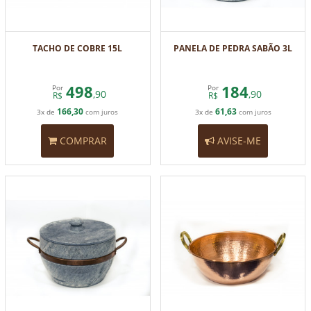
TACHO DE COBRE 15L
PANELA DE PEDRA SABÃO 3L
498
184
Por
Por
,90
,90
R$
R$
166,30
61,63
3x de
com juros
3x de
com juros
COMPRAR
AVISE-ME