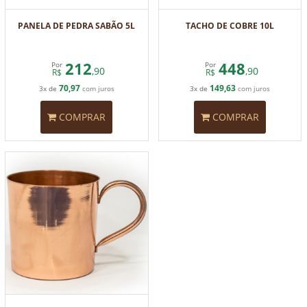
PANELA DE PEDRA SABÃO 5L
TACHO DE COBRE 10L
212
448
Por
Por
,90
,90
R$
R$
70,97
149,63
3x de
com juros
3x de
com juros
COMPRAR
COMPRAR