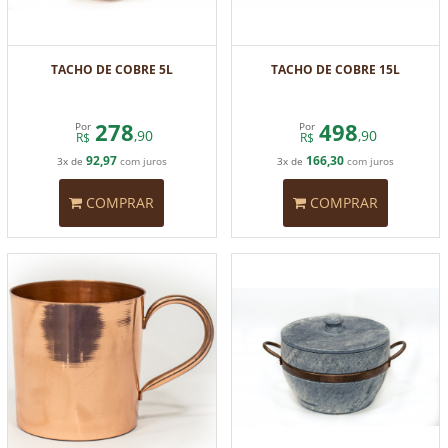
TACHO DE COBRE 5L
TACHO DE COBRE 15L
278
498
Por
Por
,90
,90
R$
R$
92,97
166,30
3x de
com juros
3x de
com juros
COMPRAR
COMPRAR