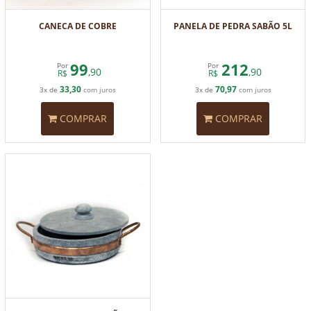
CANECA DE COBRE
PANELA DE PEDRA SABÃO 5L
99
212
Por
Por
,90
,90
R$
R$
33,30
70,97
3x de
com juros
3x de
com juros
COMPRAR
COMPRAR