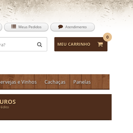
Meus Pedidos
Atendimento
0
MEU CARRINHO
ervejas e Vinhos
Cachaças
Panelas
JUROS
rédito