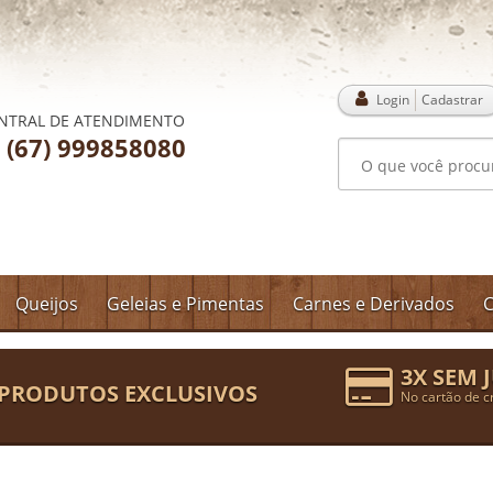
Login
Cadastrar
NTRAL DE ATENDIMENTO
(67) 999858080
Queijos
Geleias e Pimentas
Carnes e Derivados
C
3X SEM 
PRODUTOS EXCLUSIVOS
No cartão de c