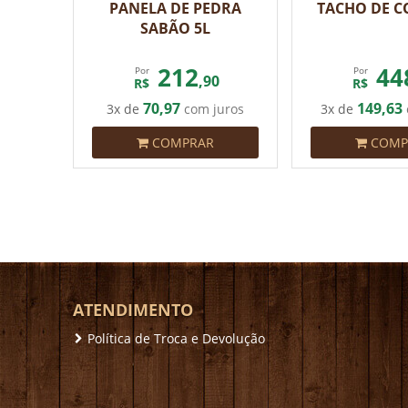
PANELA DE PEDRA
TACHO DE C
SABÃO 5L
212
44
Por
Por
,90
R$
R$
70,97
149,63
3x de
com juros
3x de
COMPRAR
COMP
ATENDIMENTO
Política de Troca e Devolução