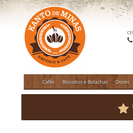
CE
Cafés
Biscoitos e Bolachas
Doces