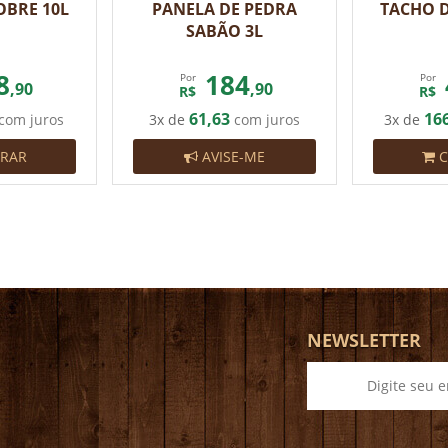
OBRE 10L
PANELA DE PEDRA
TACHO D
SABÃO 3L
8
184
Por
Por
,90
,90
R$
R$
61,63
16
com juros
3x de
com juros
3x de
RAR
AVISE-ME
C
NEWSLETTER