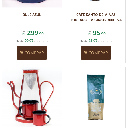
BULE AZUL
CAFÉ KANTO DE MINAS
TORRADO EM GRÃOS 300G NA
GARRAFA
299
95
Por
Por
,90
,90
R$
R$
99,97
31,97
3x de
com juros
3x de
com juros
COMPRAR
COMPRAR