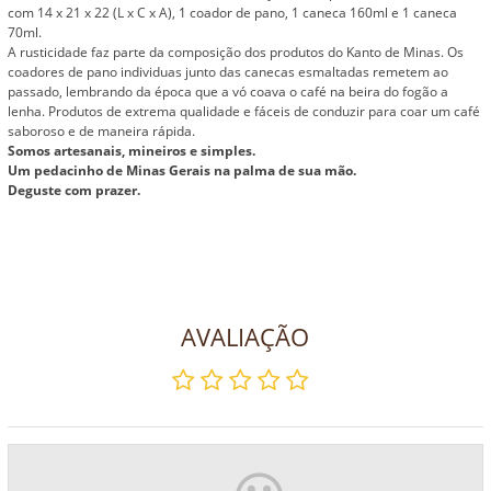
com 14 x 21 x 22 (L x C x A), 1 coador de pano, 1 caneca 160ml e 1 caneca
70ml.
A rusticidade faz parte da composição dos produtos do Kanto de Minas. Os
coadores de pano individuas junto das canecas esmaltadas remetem ao
passado, lembrando da época que a vó coava o café na beira do fogão a
lenha. Produtos de extrema qualidade e fáceis de conduzir para coar um café
saboroso e de maneira rápida.
Somos artesanais, mineiros e simples.
Um pedacinho de Minas Gerais na palma de sua mão.
Deguste com prazer.
AVALIAÇÃO