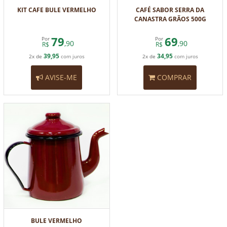
KIT CAFE BULE VERMELHO
CAFÉ SABOR SERRA DA
CANASTRA GRÃOS 500G
79
69
Por
Por
,90
,90
R$
R$
39,95
34,95
2x de
com juros
2x de
com juros
AVISE-ME
COMPRAR
BULE VERMELHO