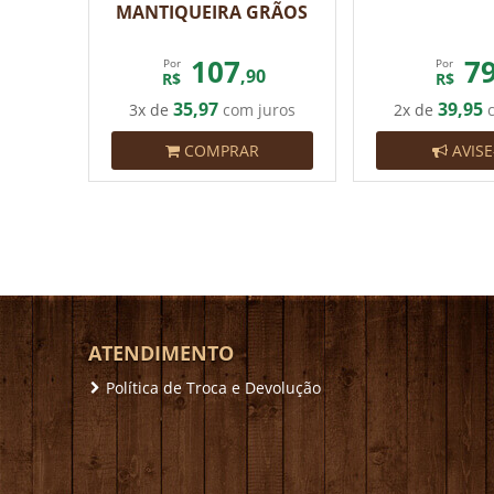
MANTIQUEIRA GRÃOS
500G
107
7
Por
Por
,90
R$
R$
35,97
39,95
3x de
com juros
2x de
c
COMPRAR
AVISE
ATENDIMENTO
Política de Troca e Devolução