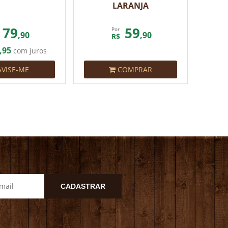
LARANJA
79
59
Por
,90
,90
R$
,95
com juros
VISE-ME
COMPRAR
CADASTRAR