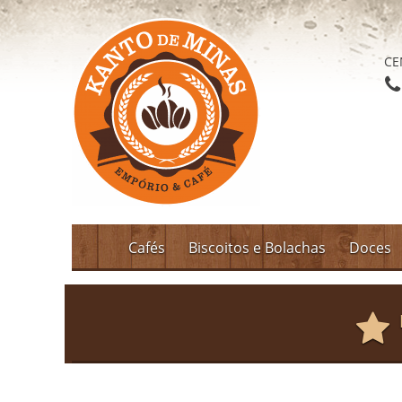
CE
Cafés
Biscoitos e Bolachas
Doces