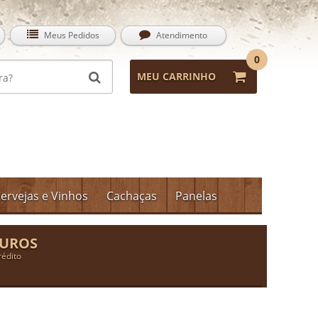
Meus Pedidos
Atendimento
0
MEU CARRINHO
ervejas e Vinhos
Cachaças
Panelas
JUROS
rédito