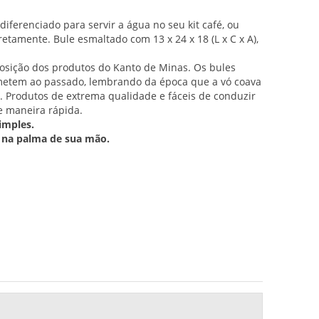
ferenciado para servir a água no seu kit café, ou
retamente. Bule esmaltado com 13 x 24 x 18 (L x C x A),
posição dos produtos do Kanto de Minas. Os bules
emetem ao passado, lembrando da época que a vó coava
a. Produtos de extrema qualidade e fáceis de conduzir
e maneira rápida.
imples.
 na palma de sua mão.