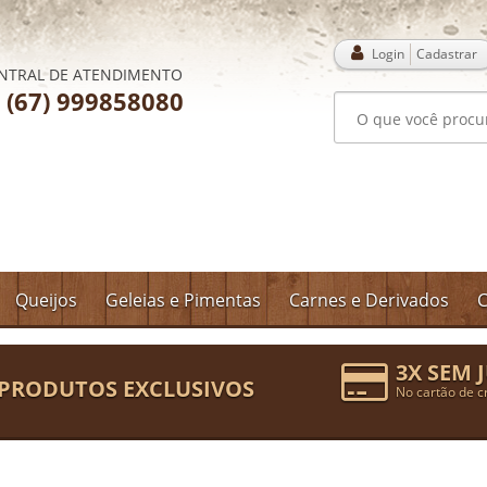
Login
Cadastrar
NTRAL DE ATENDIMENTO
(67) 999858080
Queijos
Geleias e Pimentas
Carnes e Derivados
C
3X SEM 
PRODUTOS EXCLUSIVOS
No cartão de c