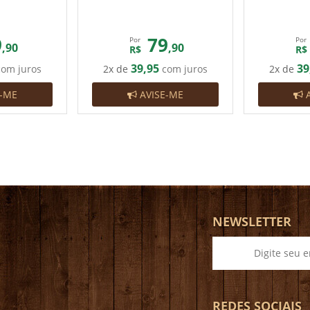
9
79
Por
Por
,90
,90
R$
R$
39,95
39
om juros
2x de
com juros
2x de
-ME
AVISE-ME
A
NEWSLETTER
REDES SOCIAIS