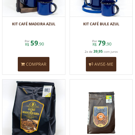
KIT CAFÉ MADEIRA AZUL
KIT CAFÉ BULE AZUL
59
79
Por
Por
,90
,90
R$
R$
39,95
2x de
com juros
COMPRAR
AVISE-ME