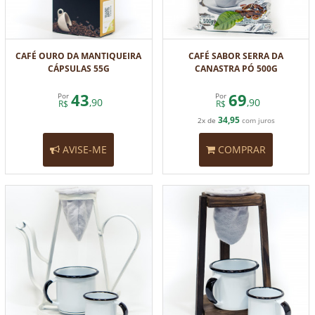
CAFÉ OURO DA MANTIQUEIRA
CAFÉ SABOR SERRA DA
CÁPSULAS 55G
CANASTRA PÓ 500G
43
69
Por
Por
,90
,90
R$
R$
34,95
2x de
com juros
AVISE-ME
COMPRAR