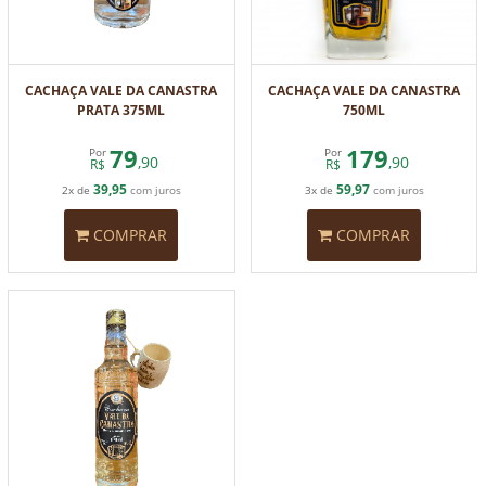
CACHAÇA VALE DA CANASTRA
CACHAÇA VALE DA CANASTRA
PRATA 375ML
750ML
79
179
Por
Por
,90
,90
R$
R$
39,95
59,97
2x de
com juros
3x de
com juros
COMPRAR
COMPRAR