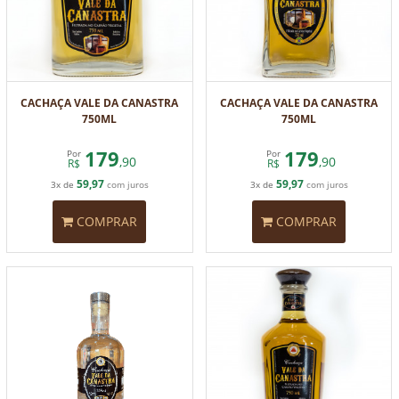
CACHAÇA VALE DA CANASTRA
CACHAÇA VALE DA CANASTRA
750ML
750ML
179
179
Por
Por
,90
,90
R$
R$
59,97
59,97
3x de
com juros
3x de
com juros
COMPRAR
COMPRAR