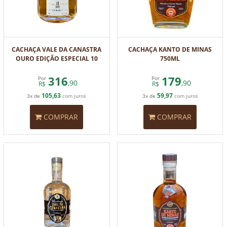
CACHAÇA VALE DA CANASTRA
CACHAÇA KANTO DE MINAS
OURO EDIÇÃO ESPECIAL 10
750ML
ANOS 700ML
316
179
Por
Por
,90
,90
R$
R$
105,63
59,97
3x de
com juros
3x de
com juros
COMPRAR
COMPRAR