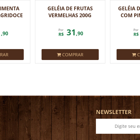
PIMENTA
GELÉIA DE FRUTAS
GELÉIA
GRIDOCE
VERMELHAS 200G
COM PI
50G
1
31
Por
Por
,90
,90
R$
R$
RAR
COMPRAR
C
NEWSLETTER