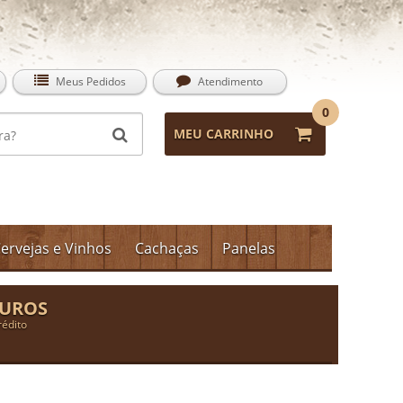
Meus Pedidos
Atendimento
0
MEU CARRINHO
ervejas e Vinhos
Cachaças
Panelas
JUROS
rédito