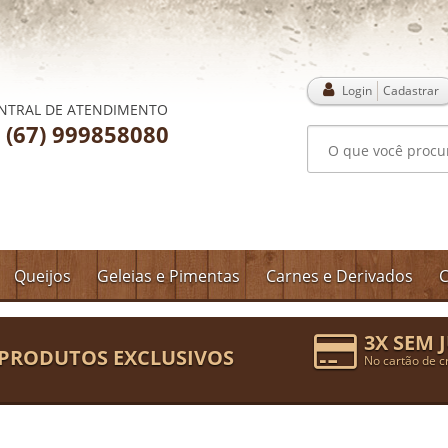
Login
Cadastrar
NTRAL DE ATENDIMENTO
(67) 999858080
Queijos
Geleias e Pimentas
Carnes e Derivados
C
3X SEM 
PRODUTOS EXCLUSIVOS
No cartão de c