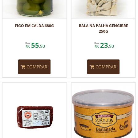
FIGO EM CALDA 680G
BALA NA PALHA GENGIBRE
250G
55
23
Por
Por
,90
,90
R$
R$
COMPRAR
COMPRAR