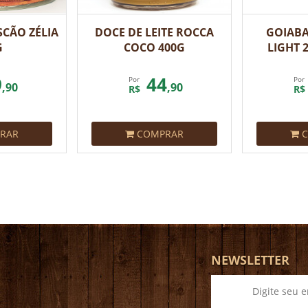
CÃO ZÉLIA
DOCE DE LEITE ROCCA
GOIAB
G
COCO 400G
LIGHT 
9
44
Por
Por
,90
,90
R$
R$
RAR
COMPRAR
C
NEWSLETTER