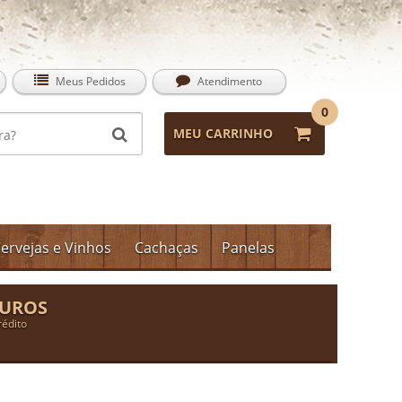
Meus Pedidos
Atendimento
0
MEU CARRINHO
ervejas e Vinhos
Cachaças
Panelas
JUROS
rédito