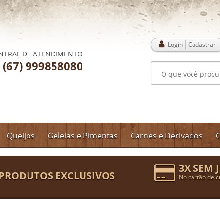
Login
Cadastrar
NTRAL DE ATENDIMENTO
(67) 999858080
Queijos
Geleias e Pimentas
Carnes e Derivados
C
3X SEM 
PRODUTOS EXCLUSIVOS
No cartão de c