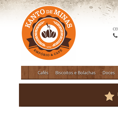
CE
Cafés
Biscoitos e Bolachas
Doces