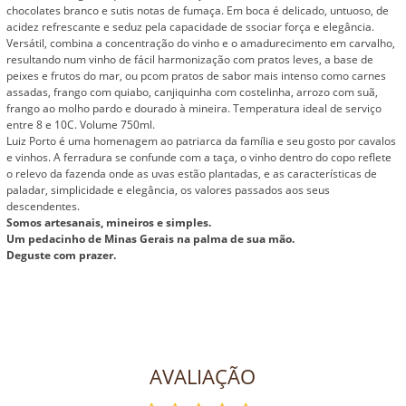
chocolates branco e sutis notas de fumaça. Em boca é delicado, untuoso, de
acidez refrescante e seduz pela capacidade de ssociar força e elegância.
Versátil, combina a concentração do vinho e o amadurecimento em carvalho,
resultando num vinho de fácil harmonização com pratos leves, a base de
peixes e frutos do mar, ou pcom pratos de sabor mais intenso como carnes
assadas, frango com quiabo, canjiquinha com costelinha, arrozo com suã,
frango ao molho pardo e dourado à mineira. Temperatura ideal de serviço
entre 8 e 10C. Volume 750ml.
Luiz Porto é uma homenagem ao patriarca da família e seu gosto por cavalos
e vinhos. A ferradura se confunde com a taça, o vinho dentro do copo reflete
o relevo da fazenda onde as uvas estão plantadas, e as características de
paladar, simplicidade e elegância, os valores passados aos seus
descendentes.
Somos artesanais, mineiros e simples.
Um pedacinho de Minas Gerais na palma de sua mão.
Deguste com prazer.
AVALIAÇÃO