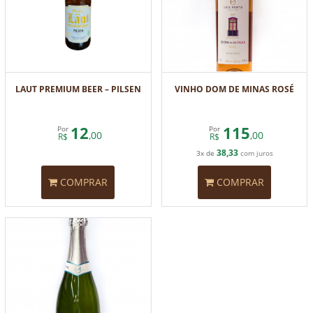
LAUT PREMIUM BEER – PILSEN
VINHO DOM DE MINAS ROSÉ
12
115
Por
Por
,00
,00
R$
R$
38,33
3x de
com juros
COMPRAR
COMPRAR