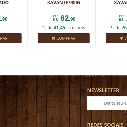
ADO
XAVANTE 900G
XAVA
2
82
Por
Por
,90
,90
R$
R$
41,45
76
2x de
com juros
3x de
RAR
COMPRAR
A
NEWSLETTER
REDES SOCIAIS