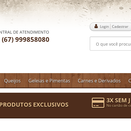
Login
Cadastrar
NTRAL DE ATENDIMENTO
(67) 999858080
Queijos
Geleias e Pimentas
Carnes e Derivados
C
3X SEM 
PRODUTOS EXCLUSIVOS
No cartão de c