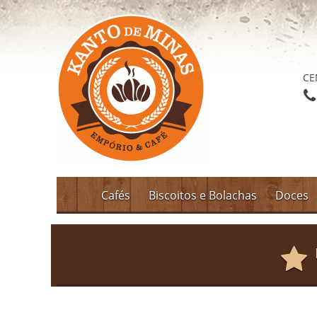
CE
Cafés
Biscoitos e Bolachas
Doces