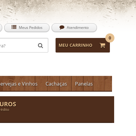
Meus Pedidos
Atendimento
0
MEU CARRINHO
ervejas e Vinhos
Cachaças
Panelas
JUROS
rédito