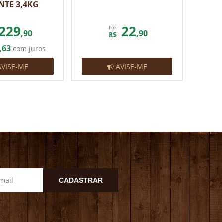
NTE 3,4KG
229
22
Por
,90
,90
R$
,63
com juros
VISE-ME
AVISE-ME
CADASTRAR