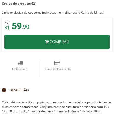
Código do produto: 021
Linha exclusiva de coadores individuas no melhor estilo Kanto de Minas!
59
Por
,90
R$
COMPRAR
Frete e Prazo
Formas de Pagamento
DESCRIÇÃO
O kit café madeira é composto por um coador de madeira e pano individual e
duas canecas esmaltadas. Conjunto compõe estrutura de madeira com 10 x
12 x 18 (L x C x A), 1 coador de pano, 1 caneca 160ml e 1 caneca 70ml.