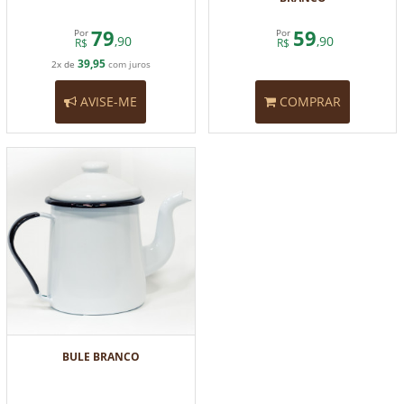
79
59
Por
Por
,90
,90
R$
R$
39,95
2x de
com juros
AVISE-ME
COMPRAR
BULE BRANCO